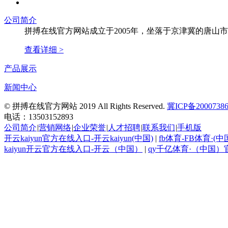
公司简介
拼搏在线官方网站成立于2005年，坐落于京津冀的唐山
查看详细 >
产品展示
新闻中心
© 拼搏在线官方网站 2019 All Rights Reserved.
冀ICP备2000738
电话：13503152893
公司简介
|
营销网络
|
企业荣誉
|
人才招聘
|
联系我们
|
手机版
开云kaiyun官方在线入口-开云kaiyun(中国)
|
fb体育-FB体育·(
kaiyun开云官方在线入口-开云（中国）
|
qy千亿体育·（中国）